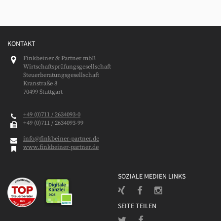
KONTAKT
Finkbeiner & Partner mbB
Wirtschaftsprüfungsgesellschaft
Steuerberatungsgesellschaft
Kranstraße 8
70499 Stuttgart
+49 (0)711 / 2634093-0
+49 (0)711 / 2634093-99
info@finkbeiner-partner.de
www.finkbeiner-partner.de
SOZIALE MEDIEN LINKS
SEITE TEILEN